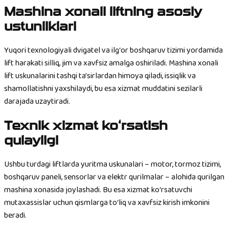
Mashina xonali liftning asosiy
ustunliklari
Yuqori texnologiyali dvigatel va ilg‘or boshqaruv tizimi yordamida
lift harakati silliq, jim va xavfsiz amalga oshiriladi. Mashina xonali
lift uskunalarini tashqi ta'sirlardan himoya qiladi, issiqlik va
shamollatishni yaxshilaydi, bu esa xizmat muddatini sezilarli
darajada uzaytiradi.
Texnik xizmat ko‘rsatish
qulayligi
Ushbu turdagi liftlarda yuritma uskunalari – motor, tormoz tizimi,
boshqaruv paneli, sensorlar va elektr qurilmalar – alohida qurilgan
mashina xonasida joylashadi. Bu esa xizmat ko‘rsatuvchi
mutaxassislar uchun qismlarga to‘liq va xavfsiz kirish imkonini
beradi.