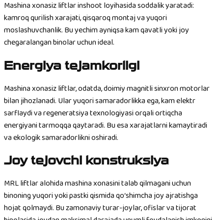
Mashina xonasiz liftlar inshoot loyihasida soddalik yaratadi:
kamroq qurilish xarajati, qisqaroq montaj va yuqori
moslashuvchanlik. Bu yechim ayniqsa kam qavatli yoki joy
chegaralangan binolar uchun ideal.
Energiya tejamkorligi
Mashina xonasiz liftlar, odatda, doimiy magnitli sinxron motorlar
bilan jihozlanadi. Ular yuqori samaradorlikka ega, kam elektr
sarflaydi va regeneratsiya texnologiyasi orqali ortiqcha
energiyani tarmoqqa qaytaradi. Bu esa xarajatlarni kamaytiradi
va ekologik samaradorlikni oshiradi.
Joy tejovchi konstruksiya
MRL liftlar alohida mashina xonasini talab qilmagani uchun
binoning yuqori yoki pastki qismida qo‘shimcha joy ajratishga
hojat qolmaydi. Bu zamonaviy turar-joylar, ofislar va tijorat