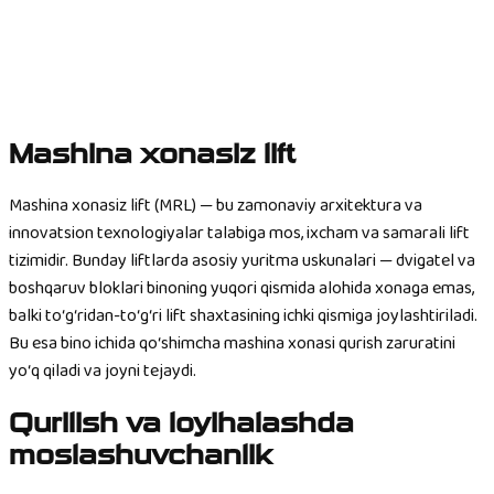
Mashina xonasiz lift
Mashina xonasiz lift (MRL) — bu zamonaviy arxitektura va
innovatsion texnologiyalar talabiga mos, ixcham va samarali lift
tizimidir. Bunday liftlarda asosiy yuritma uskunalari — dvigatel va
boshqaruv bloklari binoning yuqori qismida alohida xonaga emas,
balki to‘g‘ridan-to‘g‘ri lift shaxtasining ichki qismiga joylashtiriladi.
Bu esa bino ichida qo‘shimcha mashina xonasi qurish zaruratini
yo‘q qiladi va joyni tejaydi.
Qurilish va loyihalashda
moslashuvchanlik