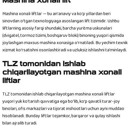
Mashina xonali lift
Mashina xonali liftlar — bu an'anaviy va ko‘p yillardan beri
sinovdan o‘tgan texnologiyaga asoslangan lift tizimidir. Ushbu
liftlarning asosiy farqi shundaki, barcha yuritma uskunalari
(dvigatel, tormoz tizimi, boshqaruv bloki) binoning yuqori qismida
joylashgan maxsus mashina xonasiga o‘rnatiladi. Bu yechim texnik
xizmat ko‘rsatishni osonlashtiradi va uzluksiz ishlashni ta'minlaydi.
TLZ tomonidan ishlab
chiqarilayotgan mashina xonali
liftlar
TLZ tomonidan ishlab chiqarilayotgan mashina xonali liftlar
yuqori yuk ko‘tarish quvvatiga ega bo‘lib, ko‘p qavatli turar-joy
binolari, ofis markazlari va tijorat inshootlari uchun ayni muddao
hisoblanadi. Bunday liftlar tejamkor, barqaror va qulay ishlashi
bilan ajralib turadi.