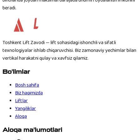
binolarida joydan maksimal darajada unumli foydalanish imkonini
beradi.
Toshkent Lift Zavodi — lift sohasidagi ishonchli va sifatli
texnologiyalar ishlab chiqaruvchisi. Biz zamonaviy yechimlar bilan
vertikal harakatni qulay va xavfsiz qilamiz.
Bo'limlar
Bosh sahifa
Biz haqimizda
Liftlar
Yangiliklar
Aloqa
Aloqa ma'lumotlari