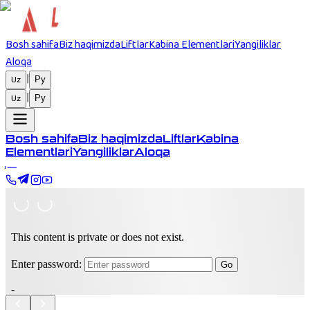
Bosh sahifa
Biz haqimizda
Liftlar
Kabina Elementlari
Yangiliklar
Aloqa
|
Uz
Ру
|
Uz
Ру
Bosh sahifa
Biz haqimizda
Liftlar
Kabina
Elementlari
Yangiliklar
Aloqa
|